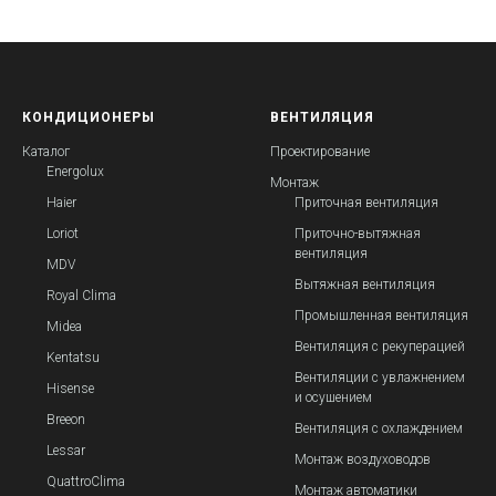
КОНДИЦИОНЕРЫ
ВЕНТИЛЯЦИЯ
Каталог
Проектирование
Energolux
Монтаж
Haier
Приточная вентиляция
Loriot
Приточно-вытяжная
вентиляция
MDV
Вытяжная вентиляция
Royal Clima
Промышленная вентиляция
Midea
Вентиляция с рекуперацией
Kentatsu
Вентиляции с увлажнением
Hisense
и осушением
Breeon
Вентиляция с охлаждением
Lessar
Монтаж воздуховодов
QuattroClima
Монтаж автоматики