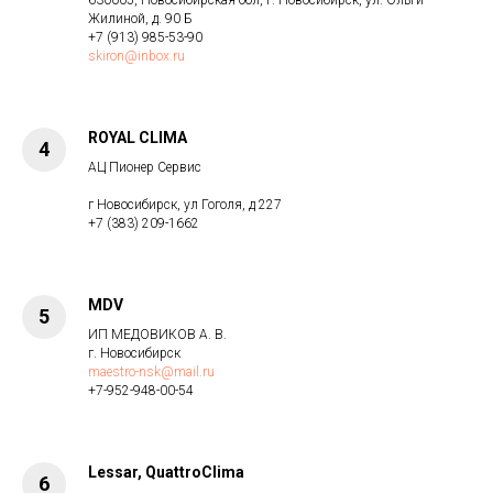
630005, Новосибирская обл, г. Новосибирск, ул. Ольги
Жилиной, д. 90 Б
+7 (913) 985-53-90
skiron@inbox.ru
ROYAL CLIMA
АЦ Пионер Сервис
г Новосибирск, ул Гоголя, д 227
+7 (383) 209-1662
MDV
ИП МЕДОВИКОВ А. В.
г. Новосибирск
maestro-nsk@mail.ru
+7-952-948-00-54
Lessar, QuattroClima