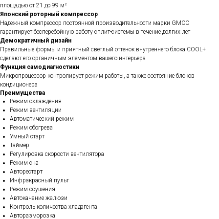
площадью от 21 до 99 м²
Японский роторный компрессор
Надежный компрессор постоянной производительности марки GMCC
гарантирует бесперебойную работу сплит-системы в течение долгих лет
Демократичный дизайн
Правильные формы и приятный светлый оттенок внутреннего блока COOL+
сделают его органичным элементом вашего интерьера
Функция самодиагностики
Микропроцессор контролирует режим работы, а также состояние блоков
кондиционера
Преимущества
Режим охлаждения
Режим вентиляции
Автоматический режим
Режим обогрева
Умный старт
Таймер
Регулировка скорости вентилятора
Режим сна
Авторестарт
Инфракрасный пульт
Режим осушения
Автокачание жалюзи
Контроль количества хладагента
Авторазморозка