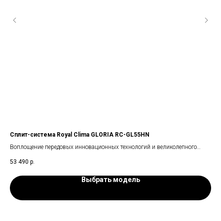
Сплит-система Royal Clima GLORIA RC-GL55HN
Сп
Воплощение передовых инновационных технологий и великолепного
Спл
изысканного дизайна.
обе
53 490
р.
30 
над
Выбрать модель