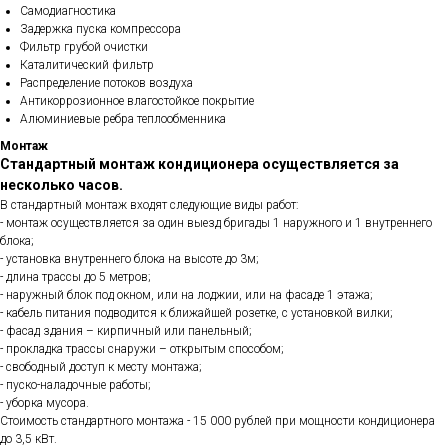
Самодиагностика
Задержка пуска компрессора
Фильтр грубой очистки
Каталитический фильтр
Распределение потоков воздуха
Антикоррозионное влагостойкое покрытие
Алюминиевые ребра теплообменника
Монтаж
Стандартный монтаж кондиционера осуществляется за
несколько часов.
В стандартный монтаж входят следующие виды работ:
- монтаж осуществляется за один выезд бригады 1 наружного и 1 внутреннего
блока;
- установка внутреннего блока на высоте до 3м;
- длина трассы до 5 метров;
- наружный блок под окном, или на лоджии, или на фасаде 1 этажа;
- кабель питания подводится к ближайшей розетке, с установкой вилки;
- фасад здания – кирпичный или панельный;
- прокладка трассы снаружи – открытым способом;
- свободный доступ к месту монтажа;
- пуско-наладочные работы;
- уборка мусора.
Стоимость стандартного монтажа - 15 000 рублей при мощности кондиционера
до 3,5 кВт.