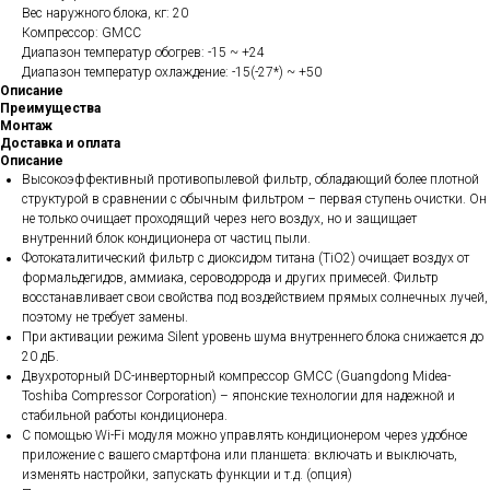
Вес наружного блока, кг: 20
Компрессор: GMCC
Диапазон температур обогрев: -15 ~ +24
Диапазон температур охлаждение: -15(-27*) ~ +50
Описание
Преимущества
Монтаж
Доставка и оплата
Описание
Высокоэффективный противопылевой фильтр, обладающий более плотной
структурой в сравнении с обычным фильтром – первая ступень очистки. Он
не только очищает проходящий через него воздух, но и защищает
внутренний блок кондиционера от частиц пыли.
Фотокаталитический фильтр с диоксидом титана (TiO2) очищает воздух от
формальдегидов, аммиака, сероводорода и других примесей. Фильтр
восстанавливает свои свойства под воздействием прямых солнечных лучей,
поэтому не требует замены.
При активации режима Silent уровень шума внутреннего блока снижается до
20 дБ.
Двухроторный DC-инверторный компрессор GMCC (Guangdong Midea-
Toshiba Compressor Corporation) – японские технологии для надежной и
стабильной работы кондиционера.
С помощью Wi-Fi модуля можно управлять кондиционером через удобное
приложение с вашего смартфона или планшета: включать и выключать,
изменять настройки, запускать функции и т.д. (опция)