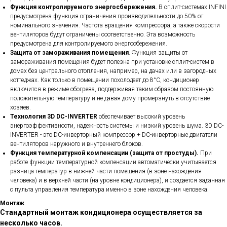
Функция контролируемого энергосбережения.
В сплит-системах INFINI
предусмотрена функция ограничения производительности до 50% от
номинального значения. Частота вращения компрессора, а также скорости
вентиляторов будут ограничены соответственно. Эта возможность
предусмотрена для контролируемого энергосбережения.
Защита от замораживания помещения
. Функция защиты от
замораживания помещения будет полезна при установке сплит-систем в
домах без центрального отопления, например, на дачах или в загородных
коттеджах. Как только в помещении похолодает до 8°С, кондиционер
включится в режиме обогрева, поддерживая таким образом постоянную
положительную температуру и не давая дому промерзнуть в отсутствие
хозяев.
Технология 3D DC-INVERTER
обеспечивает высокий уровень
энергоэффективности, надежность системы и низкий уровень шума. 3D DC-
INVERTER - это DC-инверторный компрессор + DC-инверторные двигатели
вентиляторов наружного и внутреннего блоков.
Функция температурной компенсации (защита от простуды).
При
работе функции температурной компенсации автоматически учитывается
разница температур в нижней части помещения (в зоне нахождения
человека) и в верхней части (на уровне кондиционера), и создается заданная
с пульта управления температура именно в зоне нахождения человека.
Монтаж
Стандартный монтаж кондиционера осуществляется за
несколько часов.