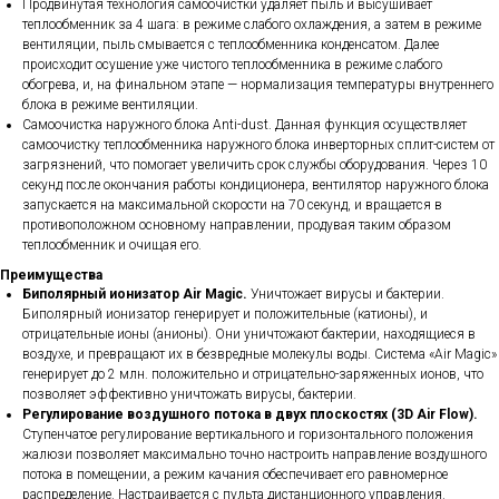
Продвинутая технология самоочистки удаляет пыль и высушивает
теплообменник за 4 шага: в режиме слабого охлаждения, а затем в режиме
вентиляции, пыль смывается с теплообменника конденсатом. Далее
происходит осушение уже чистого теплообменника в режиме слабого
обогрева, и, на финальном этапе — нормализация температуры внутреннего
блока в режиме вентиляции.
Cамоочистка наружного блока Anti-dust. Данная функция осуществляет
самоочистку теплообменника наружного блока инверторных сплит-систем от
загрязнений, что помогает увеличить срок службы оборудования. Через 10
секунд после окончания работы кондиционера, вентилятор наружного блока
запускается на максимальной скорости на 70 секунд, и вращается в
противоположном основному направлении, продувая таким образом
теплообменник и очищая его.
Преимущества
Биполярный ионизатор Air Magic.
Уничтожает вирусы и бактерии.
Биполярный ионизатор генерирует и положительные (катионы), и
отрицательные ионы (анионы). Они уничтожают бактерии, находящиеся в
воздухе, и превращают их в безвредные молекулы воды. Система «Air Magic»
генерирует до 2 млн. положительно и отрицательно-заряженных ионов, что
позволяет эффективно уничтожать вирусы, бактерии.
Регулирование воздушного потока в двух плоскостях (3D Air Flow).
Ступенчатое регулирование вертикального и горизонтального положения
жалюзи позволяет максимально точно настроить направление воздушного
потока в помещении, а режим качания обеспечивает его равномерное
распределение. Настраивается с пульта дистанционного управления.