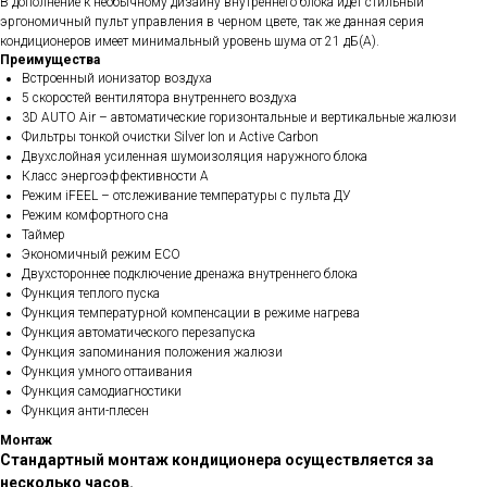
В дополнение к необычному дизайну внутреннего блока идет стильный
эргономичный пульт управления в черном цвете, так же данная серия
кондиционеров имеет минимальный уровень шума от 21 дБ(А).
Преимущества
Встроенный ионизатор воздуха
5 скоростей вентилятора внутреннего воздуха
3D AUTO Air – автоматические горизонтальные и вертикальные жалюзи
Фильтры тонкой очистки Silver Ion и Active Carbon
Двухслойная усиленная шумоизоляция наружного блока
Класс энергоэффективности А
Режим iFEEL – отслеживание температуры с пульта ДУ
Режим комфортного сна
Таймер
Экономичный режим ECO
Двухстороннее подключение дренажа внутреннего блока
Функция теплого пуска
Функция температурной компенсации в режиме нагрева
Функция автоматического перезапуска
Функция запоминания положения жалюзи
Функция умного оттаивания
Функция самодиагностики
Функция анти-плесен
Монтаж
Стандартный монтаж кондиционера осуществляется за
несколько часов.