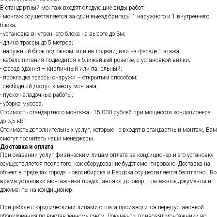
В стандартный монтаж входят следующие виды работ:
- монтаж осуществляется за один выезд бригады 1 наружного и 1 внутреннего
блока;
- установка внутреннего блока на высоте до 3м;
- длина трассы до 5 метров;
- наружный блок под окном, или на лоджии, или на фасаде 1 этажа;
- кабель питания подводится к ближайшей розетке, с установкой вилки;
- фасад здания – кирпичный или панельный;
- прокладка трассы снаружи – открытым способом;
- свободный доступ к месту монтажа;
- пуско-наладочные работы;
- уборка мусора.
Стоимость стандартного монтажа - 15 000 рублей при мощности кондиционера
до 3,5 кВт.
Стоимость дополнительных услуг, которые не входят в стандартный монтаж, Вам
смогут посчитать наши менеджеры.
Доставка и оплата
При оказании услуг физическим лицам оплата за кондиционер и его установку
осуществляется после того, как оборудование будет смонтировано. Доставка на
объект в пределах города Новосибирска и Бердска осуществляется бесплатно . Во
время установки монтажники предоставляют договор, платежные документы и
документы на кондиционер.
При работе с юридическими лицами оплата производится перед установкой
оборудования по выставленному счету. Документы привозят монтажники во