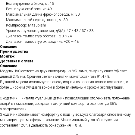
Вес внутреннего блока, кг: 15
Вес наружного блока, кг: 49
Максимальная длина фреонопровода, м: 50
Максимальный перепад высот, м: 30
Компрессор: Mitsubishi
Уровень звукового давления, дБ(А): 47 / 43 / 37 / 33
Диапазон температур обогрев: −20 ~ 24
Диапазон температур охлаждение: −20 ~ 43
Описание
Преимущества
Монтаж
Доставка и оплата
Описание
Модуль UVC состоит из двух светодиодных УФ-ламп, генерирующих УФ-свет
длиной 275 нм. Средняя степень очистки может достигать 91,47%.
В данной модели используется светодиодная технология нового поколения, с
более широким УФ-диапазоном и более длительным сроком эксплуатации.
Экодатчик – интеллектуальный датчик позволяющий отслеживать положение
людей в помещении, создавая наилучший комфорт и экономя до 36%
электроэнергии.
Экодатчик обеспечивает комфортную подачу воздуха благодаря оперативному
мониторингу атмосферы в комнате. Максимальный угол обнаружения
составляет 120°, а дальность обнаружения — 8 м.