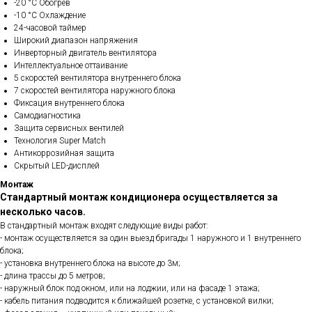
-20 °C Обогрев
-10 °C Охлаждение
24-часовой таймер
Широкий диапазон напряжения
Инверторный двигатель вентилятора
Интеллектуальное оттаивание
5 скоростей вентилятора внутреннего блока
7 скоростей вентилятора наружного блока
Фиксация внутреннего блока
Самодиагностика
Защита сервисных вентилей
Технология Super Match
Антикоррозийная защита
Скрытый LED-дисплей
Монтаж
Стандартный монтаж кондиционера осуществляется за
несколько часов.
В стандартный монтаж входят следующие виды работ:
- монтаж осуществляется за один выезд бригады 1 наружного и 1 внутреннего
блока;
- установка внутреннего блока на высоте до 3м;
- длина трассы до 5 метров;
- наружный блок под окном, или на лоджии, или на фасаде 1 этажа;
- кабель питания подводится к ближайшей розетке, с установкой вилки;