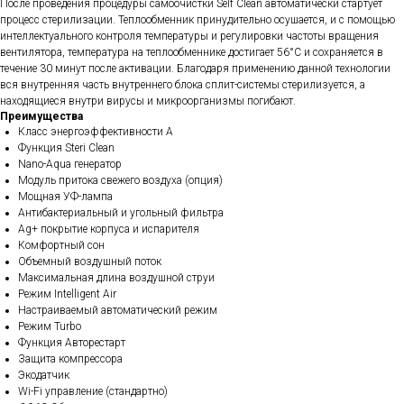
После проведения процедуры самоочистки Self Clean автоматически стартует
процесс стерилизации. Теплообменник принудительно осушается, и с помощью
интеллектуального контроля температуры и регулировки частоты вращения
вентилятора, температура на теплообменнике достигает 56°С и сохраняется в
течение 30 минут после активации. Благодаря применению данной технологии
вся внутренняя часть внутреннего блока сплит-системы стерилизуется, а
находящиеся внутри вирусы и микроорганизмы погибают.
Преимущества
Класс энергоэффективности A
Функция Steri Clean
Nano-Aqua генератор
Модуль притока свежего воздуха (опция)
Мощная УФ-лампа
Антибактериальный и угольный фильтра
Ag+ покрытие корпуса и испарителя
Комфортный сон
Объемный воздушный поток
Максимальная длина воздушной струи
Режим Intelligent Air
Настраиваемый автоматический режим
Режим Turbo
Функция Авторестарт
Защита компрессора
Экодатчик
Wi-Fi управление (стандартно)