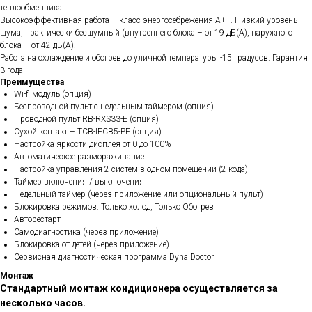
теплообменника.
Высокоэффективная работа – класс энергосебрежения А++. Низкий уровень
шума, практически бесшумный (внутреннего блока – от 19 дБ(А), наружного
блока – от 42 дБ(А).
Работа на охлаждение и обогрев до уличной температуры -15 градусов. Гарантия
3 года
Преимущества
Wi-fi модуль (опция)
Беспроводной пульт с недельным таймером (опция)
Проводной пульт RB-RXS33-E (опция)
Сухой контакт – TCB-IFCB5-PE (опция)
Настройка яркости дисплея от 0 до 100%
Автоматическое размораживание
Настройка управления 2 систем в одном помещении (2 кода)
Таймер включения / выключения
Недельный таймер (через приложение или опциональный пульт)
Блокировка режимов: Только холод, Только Обогрев
Авторестарт
Самодиагностика (через приложение)
Блокировка от детей (через приложение)
Сервисная диагностическая программа Dyna Doctor
Монтаж
Стандартный монтаж кондиционера осуществляется за
несколько часов.