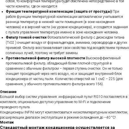
собой, то комфортная температура будет обеспечена непосредственно в той
части комнаты, где он находится
Функция температурной компенсации (защита от простуды)
При
работе функции температурной компенсации автоматически учитывается
разница температур в нижней части помещения (в зоне нахождения
человека) и в верхней части (на уровне кондиционера), и создается заданная
с пульта управления температура именно в зоне нахождения человека.
Фильтр тонкой очистки
Фотокаталитический фильтр с диоксидом титана
(TiO2 ) очищает воздух от формальдегидов, аммиака, сероводорода и других
примесей. Фильтр восстанавливает свои свойства под воздействием прямых
солнечных лучей, поэтому не требует замены.
Противопылевой фильтр высокой плотности
Высокоэффективный
противопылевой фильтр, обладающий более плотной структурой в
сравнении с обычным фильтром – первая ступень очистки. Он не только
очищает проходящий через него воздух, но и защищает внутренний блок
кондиционера от частиц пыли. Количество отверстий на 1 см2 – 225 (для
сравнения, у обычного противопылевого фильтра всего 156).
Описание
Большой выбор систем управления: инфракрасный пульт RG10 поставляется в
комплекте, опционально доступно управление по Wi-Fi и подключение
проводного пульта.
Кондиционеры INFINI могут комплектоваться низкотемпературным комплектом,
расширяющим диапазон эксплуатации в режиме охлаждения до –40 °C!
Монтаж
Стандартный монтаж кондиционера осуществляется за