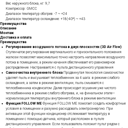
Вес наружного блока, кг: 9,7
Компрессор: GMCC
Диапазон температур обогрев: -7 ~ +24
Диапазон температур охлаждение: +18(-40*) ~ +43
Преимущества
Описание
Монтаж
Доставка и оплата
Преимущества
Регулирование воздушного потока в двух плоскостях (3D Air Flow)
Ступенчатое регулирование вертикального и горизонтального положения
жалюзи позволяет максимально точно настроить направление воздушного
потока в помещении, а режим качания обеспечивает его равномерное
распределение. Настраивается с пульта дистанционного управления
Самоочистка внутреннего блока
Продвинутая технология самоочистки
удаляет пыль и высушивает теплообменник за 4 шага: в режиме слабого
охлаждения, а затем в режиме вентиляции, пыль смывается с
теплообменника конденсатом. Далее происходит осушение уже чистого
теплообменника в режиме слабого обогрева, и, на финальном этапе—
нормализация температуры внутреннего блока в режиме вентиляции.
Функция FOLLOW ME
Функция FOLLOW ME помогает создать комфортные
условия в помещении и разумно расходовать электроэнергию. При
активации этой функции кондиционер отслеживает температуру в
помещении с помощью датчика, который расположен в пульте
дистанционного управления. Если пользователь положит пульт рядом с