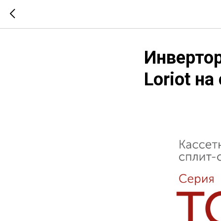
Инверто
Loriot н