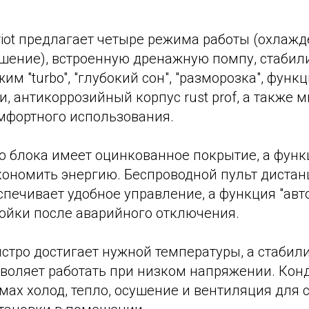
iot предлагает четыре режима работы (охлажде
ушение), встроенную дренажную помпу, стабил
им "turbo", "глубокий сон", "разморозка", функ
, антикоррозийный корпус rust prof, а также м
мфортного использования.
о блока имеет оцинкованное покрытие, а функ
экономить энергию. Беспроводной пульт диста
печивает удобное управление, а функция "авт
ройки после аварийного отключения.
ыстро достигает нужной температуры, а стабил
оляет работать при низком напряжении. Конди
мах холод, тепло, осушение и вентиляция для 