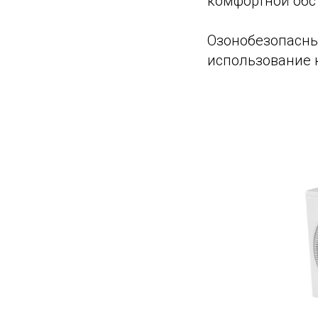
комфортной обс
Озонобезопасны
использование 