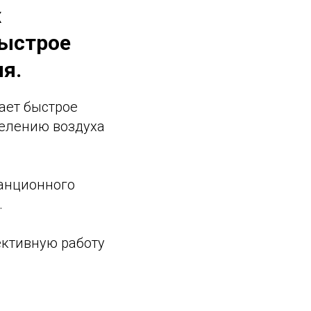
х
быстрое
я.
ает быстрое
делению воздуха
танционного
.
ективную работу