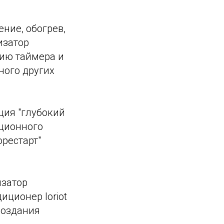
ние, обогрев,
изатор
цию таймера и
ного других
ция "глубокий
нционного
орестарт"
изатор
ционер loriot
создания