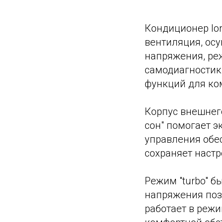
Кондиционер lor
вентиляция, ос
напряжения, реж
самодиагностики
функций для ко
Корпус внешнег
сон" помогает 
управления обес
сохраняет наст
Режим "turbo" б
напряжения позв
работает в режи